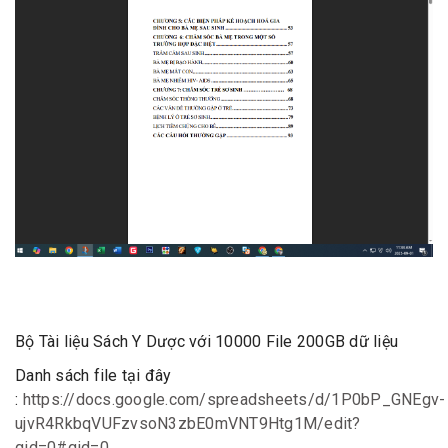
Bộ Tài liệu Sách Y Dược với 10000 File 200GB dữ liệu
Danh sách file tại đây
:
https://docs.google.com/spreadsheets/d/1P0bP_GNEgv-
ujvR4RkbqVUFzvsoN3zbE0mVNT9Htg1M/edit?
gid=0#gid=0