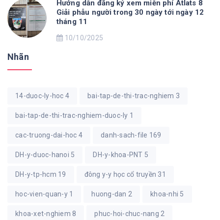
Hướng dẫn đăng ký xem miễn phí Atlats 8
Giải phẫu người trong 30 ngày tới ngày 12
tháng 11
10/10/2025
Nhãn
14-duoc-ly-hoc
4
bai-tap-de-thi-trac-nghiem
3
bai-tap-de-thi-trac-nghiem-duoc-ly
1
cac-truong-dai-hoc
4
danh-sach-file
169
DH-y-duoc-hanoi
5
DH-y-khoa-PNT
5
DH-y-tp-hcm
19
đông y-y học cổ truyền
31
hoc-vien-quan-y
1
huong-dan
2
khoa-nhi
5
khoa-xet-nghiem
8
phuc-hoi-chuc-nang
2