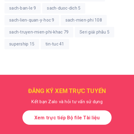
sach-ban-le
9
sach-duoc-dich
5
sach-lien-quan-y-hoc
9
sach-mien-phi
108
sach-truyen-mien-phi-khac
79
Seri giải phẫu
5
supership
15
tin-tuc
41
ĐĂNG KÝ XEM TRỰC TUYẾN
Kết bạn Zalo và hỏi tư vấn sử dụng
Xem trực tiếp Bộ file Tài liệu